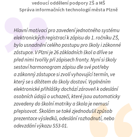
vedoucí oddělení podpory ZŠ a MŠ
Správa informačních technologií města Plzně
Hlavní motivací pro zavedení jednotného systému
elektronických registrací k zápisu do 1. ročníku ZŠ,
bylo usnadnění celého postupu pro školy i zákonné
zástupce. V Plzni je 26 základních škol a dříve se
před nimi tvořily při zápisech fronty. Nyní si školy
sestaví harmonogram zápisu dle své potřeby
a zákonný zástupce si zvolí vyhovující termín, ve
který se s dítětem do školy dostaví. Vyplněním
elektronické přihlášky dochází zároveň k odeslání
osobních údajů o uchazeči, které jsou automaticky
zavedeny do školní matriky a škola je nemusí
přepisovat. Školám se také zjednodušil způsob
prezentace výsledků, odeslání rozhodnutí, nebo
odevzdání výkazu S53-01.