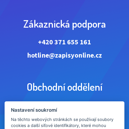
Zákaznická podpora
+420 371 655 161
hotline@zapisyonline.cz
Obchodní oddělení
+420 371 655 162
Nastavení soukromí
obchod@zapisyonline.cz
Na těchto webových stránkách se používají soubory
cookies a další síťové identifikátory, které mohou