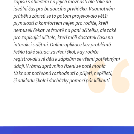
zápisu s ohledem na jejich možnosti ale také na
ideální čas pro budoucího prvňáčka. V samotném
průběhu zápisů se to potom projevovalo větší
plynulostí a komfortem nejen pro rodiče, kteří
nemuseli čekat ve frontě na paní učitelku, ale také
pro zapisující učitele, kteří měli dostatek času na
interakci s dětmi. Online aplikace bez problémů
řešila také situaci zavření škol, kdy rodiče
registrovali své děti k zápisům se všemi potřebnými
údaji. V rámci správního řízení se poté mohla
tisknout potřebná rozhodnutí o přijetí, nepřijetí,
či odkladu školní docházky pomocí pár kliknutí.